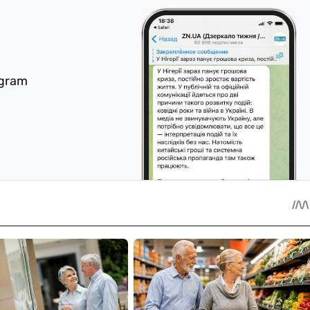
egram