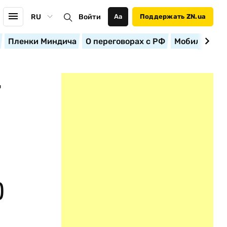
RU
Войти
Аа
Поддержать ZN.ua
Пленки Миндича
О переговорах с РФ
Мобилизация
Т
)