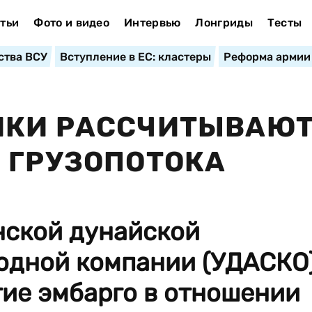
тьи
Фото и видео
Интервью
Лонгриды
Тесты
ства ВСУ
Вступление в ЕС: кластеры
Реформа армии
ИКИ РАССЧИТЫВАЮ
 ГРУЗОПОТОКА
нской дунайской
одной компании (УДАСКО
тие эмбарго в отношении