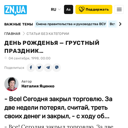
RU
Аа
Поддержать
Смена правительства и руководства ВСУ
Вступление
ВАЖНЫЕ ТЕМЫ
ГЛАВНАЯ
СТАТЬИ БЕЗ КАТЕГОРИИ
ДЕНЬ РОЖДЕНЬЯ — ГРУСТНЫЙ
ПРАЗДНИК…
04 сентября, 1998, 00:00
Поделиться
Автор
Наталия Яценко
- Все! Сегодня закрыл торговлю. За
две недели потерял, считай, треть
своих денег и закрыл, - с ходу об...
- Все! Сегодня закрыл торговлю. За две