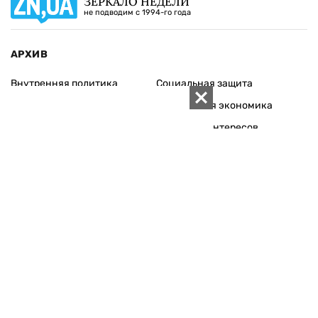
ЗЕРКАЛО НЕДЕЛИ
не подводим с 1994-го года
АРХИВ
Внутренняя политика
Социальная защита
Международная политика
Зарубежная экономика
Макроуровень
Конфликт интересов
Энергорынок
Экономическая
безопасность
Приватизация
Персоналии
Экономика регионов
Социум
Наука
История
Технологии
Круг семьи
Среда обитания
Туризм
Церковь
Собственность
Культура