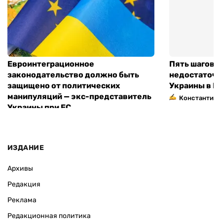
Евроинтеграционное
Пять шагов к
законодательство должно быть
недостаточн
защищено от политических
Украины в Е
манипуляций — экс-представитель
Константин 
Украины при ЕС
ИЗДАНИЕ
Архивы
Редакция
Реклама
Редакционная политика