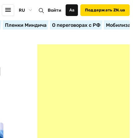
RU
Войти
Аа
Поддержать ZN.ua
Пленки Миндича
О переговорах с РФ
Мобилизация
Й