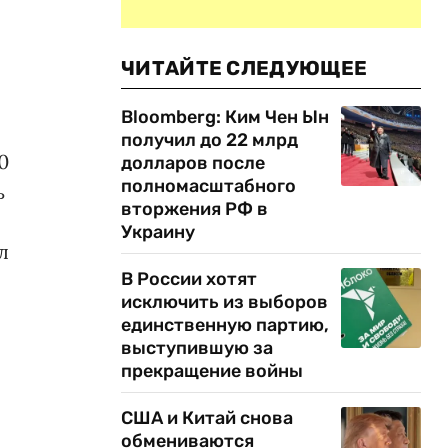
ЧИТАЙТЕ СЛЕДУЮЩЕЕ
Bloomberg: Ким Чен Ын
получил до 22 млрд
0
долларов после
полномасштабного
ь
вторжения РФ в
Украину
л
В России хотят
исключить из выборов
единственную партию,
выступившую за
прекращение войны
США и Китай снова
обмениваются