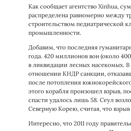
Как сообщает агентство Xinhua, су
распределена равномерно между тр
строительством педиатрической к
промышленности.
Добавим, что последняя гуманитарн
года. 420 миллионов вон (около 40
в ликвидации лесных насекомых. В
отношении КНДР санкции, отказав
после потопления южнокорейского к
этого корабля произошел взрыв, по
спасти удалось лишь 58. Сеул возл
Северную Корею, считая, что взрыв
Интересно, что 2011 году правител