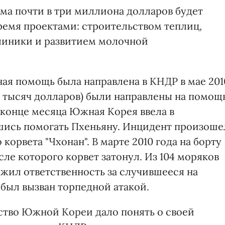
мма почти в три миллиона долларов будет
емя проектами: строительством теплиц,
линики и развитием молочной
ая помощь была направлена в КНДР в мае 201
0 тысяч долларов) были направлены на помощ
 конце месяца Южная Корея ввела в
шись помогать Пхеньяну. Инцидент произоше
орвета "Чхонан". В марте 2010 года на борту
сле которого корвет затонул. Из 104 моряков
ожил ответственность за случившееся на
 был вызван торпедной атакой.
ьство Южной Кореи дало понять о своей