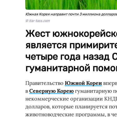
Южная Корея направит почти 3 миллиона доллар
© itar-tass.com
Жест южнокорейско
является примирите
четыре года назад 
гуманитарной помо
Правительство
Южной Кореи
вперв
в
Северную Корею
гуманитарную по
некоммерческие организации КНДР
долларов, которые планируется по
животноводческие программы, в че