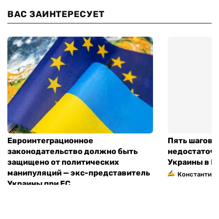
ВАС ЗАИНТЕРЕСУЕТ
Евроинтеграционное
Пять шагов к
законодательство должно быть
недостаточн
защищено от политических
Украины в Е
манипуляций — экс-представитель
Константин 
Украины при ЕС