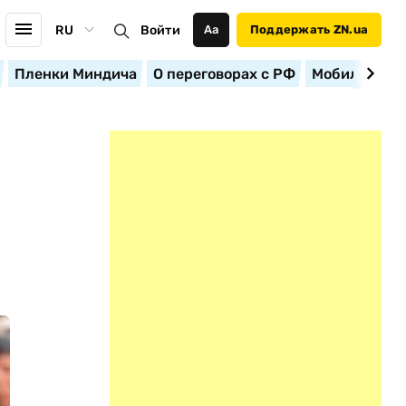
RU
Войти
Аа
Поддержать ZN.ua
Пленки Миндича
О переговорах с РФ
Мобилизация