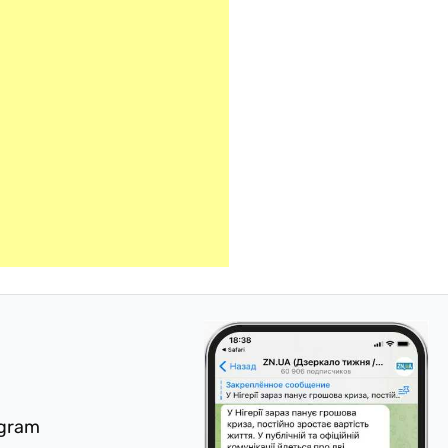
egram