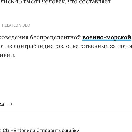
ись 45 тысяч человек, что составляет
RELATED VIDEO
проведения беспрецедентной
военно-морской
ротив контрабандистов, ответственных за пото
ивии.
ев
 Ctrl+Enter или
Отправить ошибку