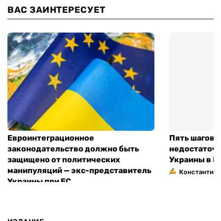
ВАС ЗАИНТЕРЕСУЕТ
Евроинтеграционное
Пять шагов к
законодательство должно быть
недостаточн
защищено от политических
Украины в Е
манипуляций — экс-представитель
Константин 
Украины при ЕС