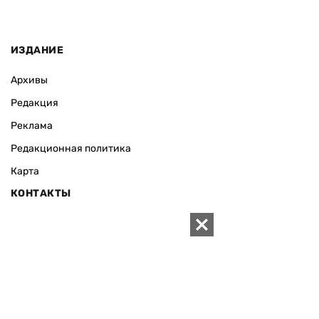
ИЗДАНИЕ
Архивы
Редакция
Реклама
Редакционная политика
Карта
КОНТАКТЫ
01010 Киев, ул. Князей Острожских, 19/1
Телефон редакции:
+380 (44) 280-04-85
Электронная почта редакции:
zn94@ukr.net
Электронная почта службы новостей:
editor@zn.ua
СОЦСЕТИ