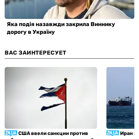
ВАС ЗАИНТЕРЕСУЕТ
США ввели санкции против
Иран з