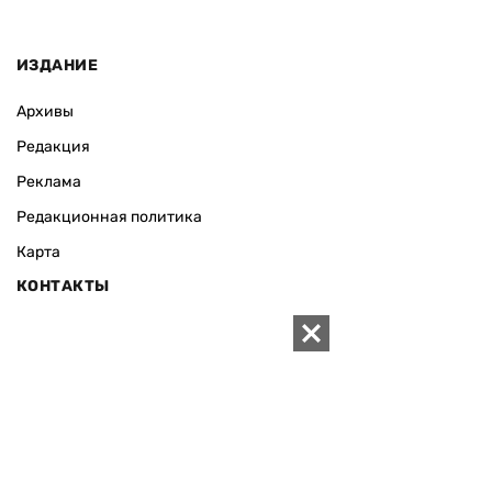
ИЗДАНИЕ
Архивы
Редакция
Реклама
Редакционная политика
Карта
КОНТАКТЫ
01010 Киев, ул. Князей Острожских, 19/1
Телефон редакции:
+380 (44) 280-04-85
Электронная почта редакции:
zn94@ukr.net
Электронная почта службы новостей:
editor@zn.ua
СОЦСЕТИ