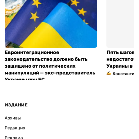
Евроинтеграционное
Пять шагов к
законодательство должно быть
недостаточн
защищено от политических
Украины в Е
манипуляций — экс-представитель
Константин 
Украины при ЕС
ИЗДАНИЕ
Архивы
Редакция
Реклама