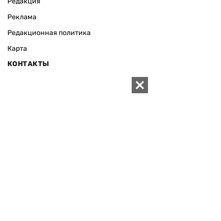
Редакция
Реклама
Редакционная политика
Карта
КОНТАКТЫ
01010 Киев, ул. Князей Острожских, 19/1
Телефон редакции:
+380 (44) 280-04-85
Электронная почта редакции:
zn94@ukr.net
Электронная почта службы новостей:
editor@zn.ua
СОЦСЕТИ
ПОДДЕРЖАТЬ ZN.UA