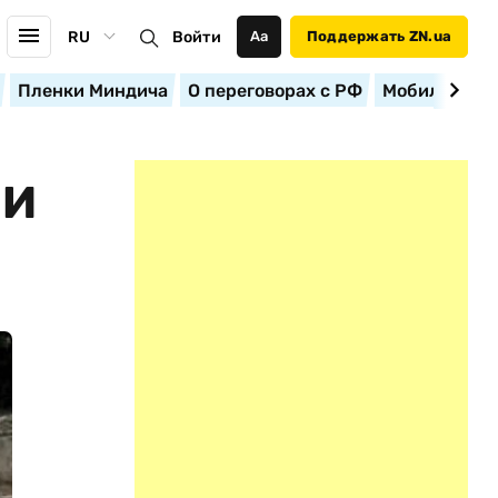
RU
Войти
Аа
Поддержать ZN.ua
Пленки Миндича
О переговорах с РФ
Мобилизация
ЛИ