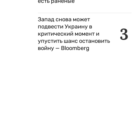
есть раненые
Запад снова может
подвести Украину в
3
критический момент и
упустить шанс остановить
войну — Bloomberg