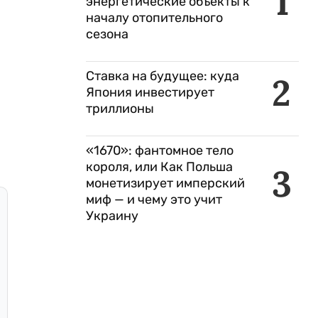
1
энергетические объекты к
началу отопительного
сезона
Ставка на будущее: куда
2
Япония инвестирует
триллионы
«1670»: фантомное тело
короля, или Как Польша
3
монетизирует имперский
миф — и чему это учит
Украину