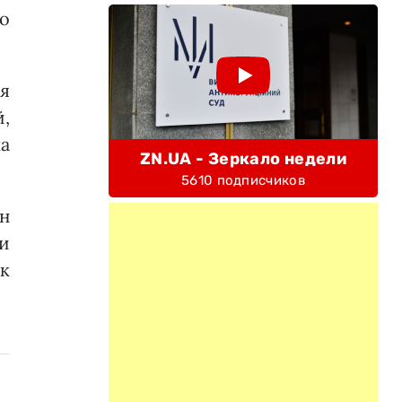
но
дя
,
а
ZN.UA - Зеркало недели
5610 подписчиков
он
и
к