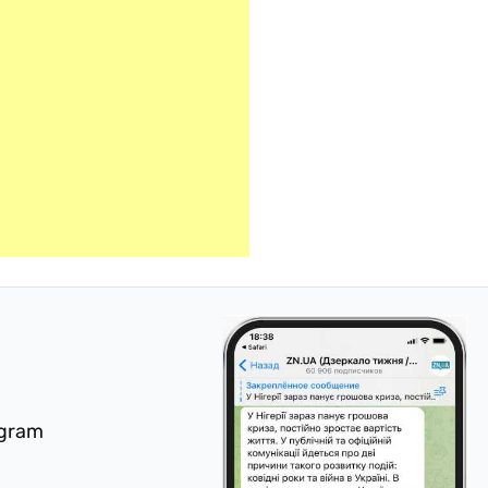
egram