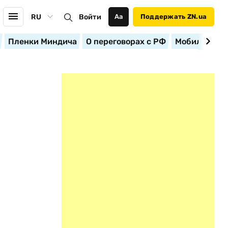
RU
Войти
Аа
Поддержать ZN.ua
Пленки Миндича
О переговорах с РФ
Мобилизация