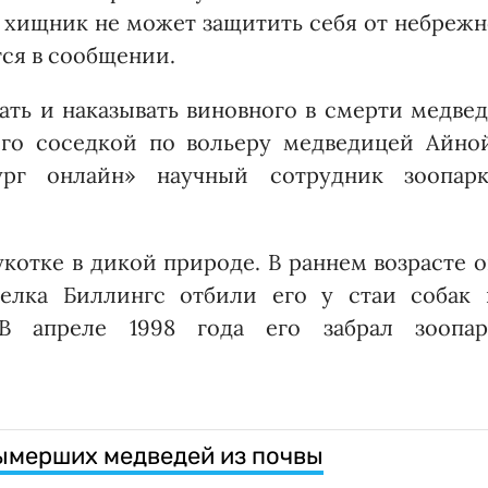
 хищник не может защитить себя от небреж
тся в сообщении.
ать и наказывать виновного в смерти медве
его соседкой по вольеру медведицей Айной
ург онлайн» научный сотрудник зоопарк
котке в дикой природе. В раннем возрасте 
селка Биллингс отбили его у стаи собак 
В апреле 1998 года его забрал зоопар
ымерших медведей из почвы