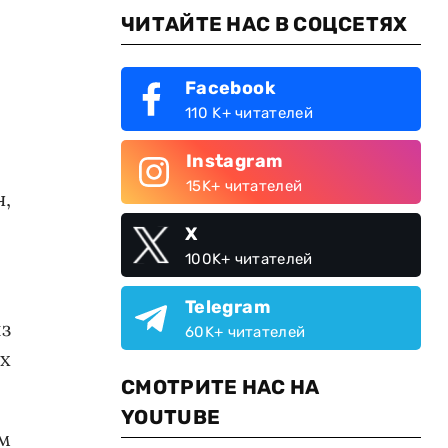
ЧИТАЙТЕ НАС В СОЦСЕТЯХ
Facebook
110 K+ читателей
Instagram
15K+ читателей
,
X
100K+ читателей
Telegram
з
60K+ читателей
х
СМОТРИТЕ НАС НА
YOUTUBE
м