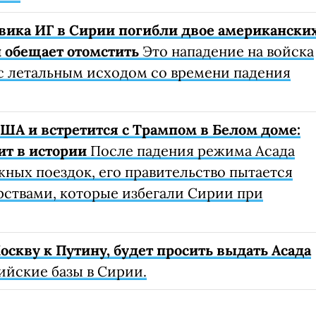
евика ИГ в Сирии погибли двое американски
п обещает отомстить
Это нападение на войска
с летальным исходом со времени падения
ША и встретится с Трампом в Белом доме:
ит в истории
После падения режима Асада
ных поездок, его правительство пытается
арствами, которые избегали Сирии при
скву к Путину, будет просить выдать Асада
ийские базы в Сирии.