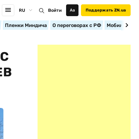
RU
Войти
Аа
Поддержать ZN.ua
Пленки Миндича
О переговорах с РФ
Мобилизация
 С
ЕВ