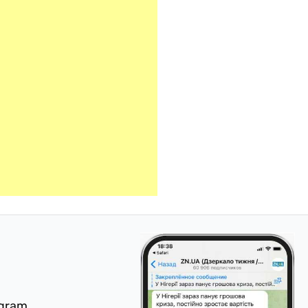
egram