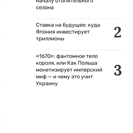
началу отопительного
сезона
Ставка на будущее: куда
2
Япония инвестирует
триллионы
«1670»: фантомное тело
короля, или Как Польша
3
монетизирует имперский
миф — и чему это учит
Украину
9