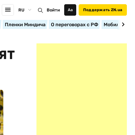
RU
Войти
Аа
Поддержать ZN.ua
Пленки Миндича
О переговорах с РФ
Мобилизация
ЯТ