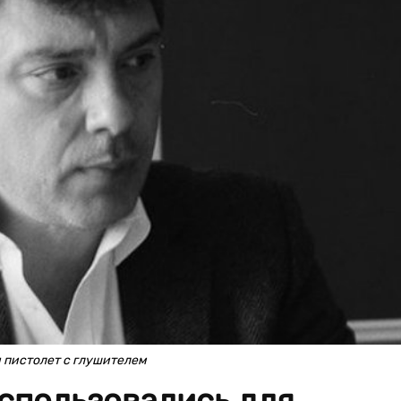
 пистолет с глушителем
спользовались для