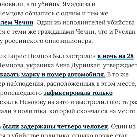
ановили, что убийцы Ямадаева и
Немцова общались с одним и тем же
елем Чечни
. Один из исполнителей убийства
я с теми же гражданами Чечни, что и Руслан
ву российского оппозиционера.
ик Борис Немцов был застрелен
в ночь на 28
емцова, украинка Анна Дурицкая, утверждает
казать марку и номер автомобиля.
В то же
ер наблюдения, расположенных в этом месте,
 происшедшего
зафиксировала только
ехал к Немцову на авто и выстрелил шесть ра
али в политика, который скончался на месте.
а
были задержаны четверо человек
. Один из
ся в убийстве политика, однако позже стал