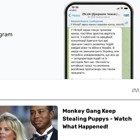
egram