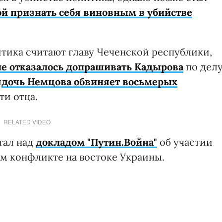
й признать себя виновным в убийстве
итика считают главу Чеченской республики,
ие
отказалось допрашивать Кадырова
по дел
я
дочь Немцова обвиняет восьмерых
ти отца.
RELATED VIDEO
тал над
докладом "Путин.Война"
об участии
м конфликте на востоке Украины.