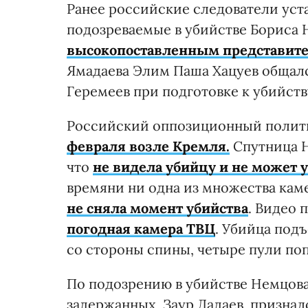
Ранее российские следователи уст
подозреваемые в убийстве Бориса 
высокопоставленным представит
Ямадаева Элим Паша Хацуев общалс
Геремеев при подготовке к убийст
Российский оппозиционный полит
февраля возле Кремля.
Спутница Н
что
не видела убийцу и не может у
времяни ни одна из множества кам
не сняла момент убийства
. Видео
погодная камера ТВЦ
. Убийца подъ
со стороны спины, четыре пули поп
По подозрению в убийстве Немцов
задержанных, Заур Дадаев, признал