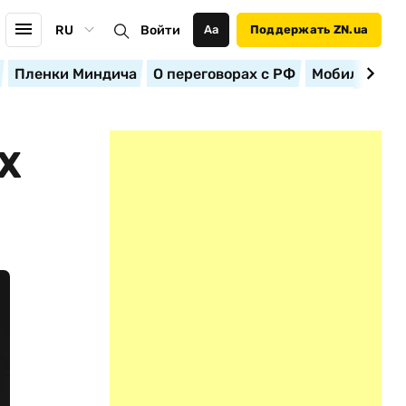
RU
Войти
Аа
Поддержать ZN.ua
Пленки Миндича
О переговорах с РФ
Мобилизация
Х