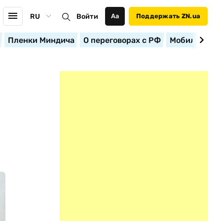
RU
Войти
Аа
Поддержать ZN.ua
Пленки Миндича
О переговорах с РФ
Мобилизация