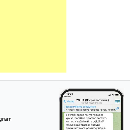
egram