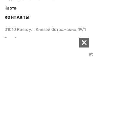
Карта
КОНТАКТЫ
01010 Киев, ул. Князей Острожских, 19/1
Телефон редакции:
+380 (44) 280-04-85
Электронная почта редакции:
zn94@ukr.net
Электронная почта службы новостей:
editor@zn.ua
СОЦСЕТИ
ПОДДЕРЖАТЬ ZN.UA
Поддержать независимую
журналистику!