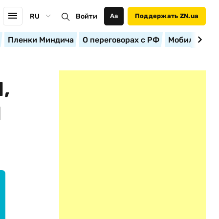
RU
Войти
Аа
Поддержать ZN.ua
Пленки Миндича
О переговорах с РФ
Мобилизация
,
И