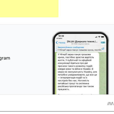
egram