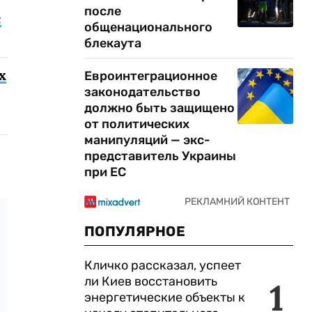
после
с
общенационального
блекаута
х
Евроинтеграционное
законодательство
должно быть защищено
от политических
манипуляций — экс-
представитель Украины
при ЕС
ПОПУЛЯРНОЕ
Кличко рассказал, успеет
ли Киев восстановить
1
энергетические объекты к