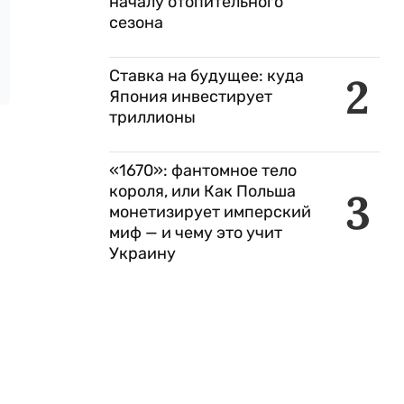
началу отопительного
сезона
Ставка на будущее: куда
2
Япония инвестирует
триллионы
«1670»: фантомное тело
короля, или Как Польша
3
монетизирует имперский
миф — и чему это учит
Украину