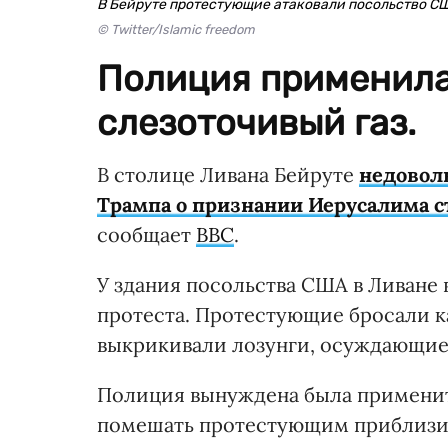
В Бейруте протестующие атаковали посольство С
© Twitter/Islamic freedom
Полиция применила
слезоточивый газ.
В столице Ливана Бейруте
недовол
Трампа о признании Иерусалима 
сообщает
BBC
.
У здания посольства США в Ливане в
протеста. Протестующие бросали к
выкрикивали лозунги, осуждающие 
Полиция вынуждена была применить
помешать протестующим приблизит