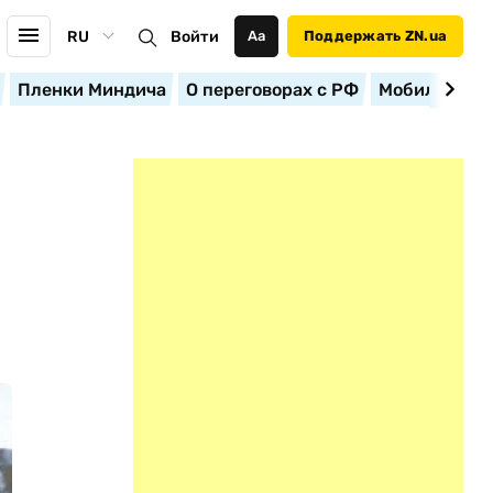
RU
Войти
Аа
Поддержать ZN.ua
Пленки Миндича
О переговорах с РФ
Мобилизация