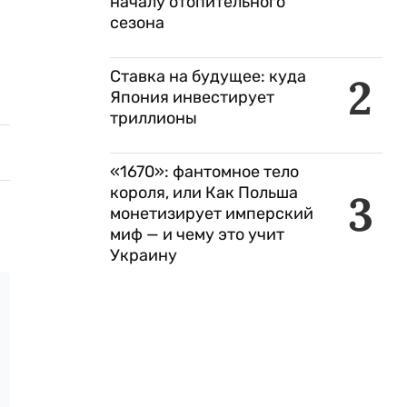
началу отопительного
сезона
Ставка на будущее: куда
2
Япония инвестирует
триллионы
«1670»: фантомное тело
короля, или Как Польша
3
монетизирует имперский
миф — и чему это учит
Украину