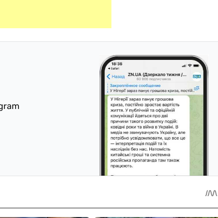
egram