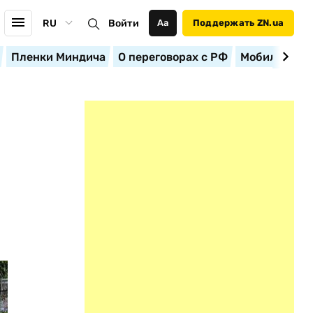
RU
Войти
Аа
Поддержать ZN.ua
Пленки Миндича
О переговорах с РФ
Мобилизация