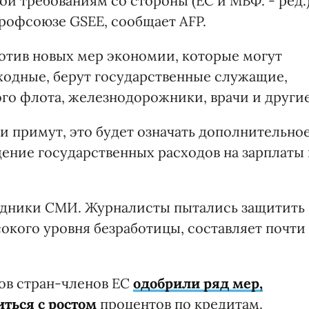
ой требованиям со стороны (ЕС и МВФ. - ред.
профсоюзе GSEE, сообщает AFP.
ротив новых мер экономии, которые могут
ходные, берут государственные служащие,
го флота, железнодорожники, врачи и другие
 примут, это будет означать дополнительно
ение государственных расходов на зарплаты
рудники СМИ. Журналисты пытались защитить
окого уровня безработицы, составляет почти
ов стран-членов ЕС
одобрили ряд мер,
ться с ростом
процентов по кредитам.