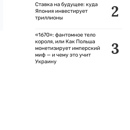
Ставка на будущее: куда
2
Япония инвестирует
триллионы
«1670»: фантомное тело
короля, или Как Польша
3
монетизирует имперский
миф — и чему это учит
Украину