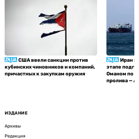
США ввели санкции против
Иран з
кубинских чиновников и компаний,
этапе подго
причастных к закупкам оружия
Оманом по п
пролива — A
ИЗДАНИЕ
Архивы
Редакция