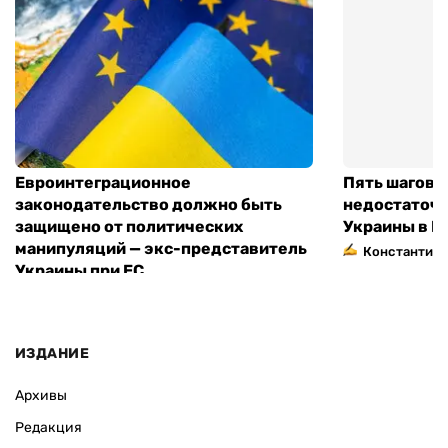
Евроинтеграционное
Пять шагов к
законодательство должно быть
недостаточн
защищено от политических
Украины в Е
манипуляций — экс-представитель
Константин 
Украины при ЕС
ИЗДАНИЕ
Архивы
Редакция