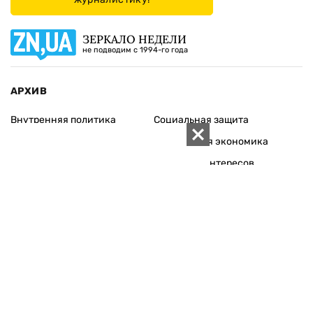
ЗЕРКАЛО НЕДЕЛИ
не подводим с 1994-го года
АРХИВ
Внутренняя политика
Социальная защита
Международная политика
Зарубежная экономика
Макроуровень
Конфликт интересов
Энергорынок
Экономическая
безопасность
Приватизация
Персоналии
Экономика регионов
Социум
Наука
История
Технологии
Круг семьи
Среда обитания
Туризм