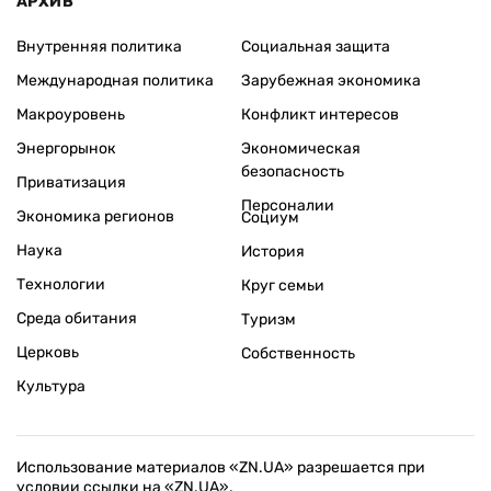
АРХИВ
Внутренняя политика
Социальная защита
Международная политика
Зарубежная экономика
Макроуровень
Конфликт интересов
Энергорынок
Экономическая
безопасность
Приватизация
Персоналии
Экономика регионов
Социум
Наука
История
Технологии
Круг семьи
Среда обитания
Туризм
Церковь
Собственность
Культура
Использование материалов «ZN.UA» разрешается при
условии ссылки на «ZN.UA».