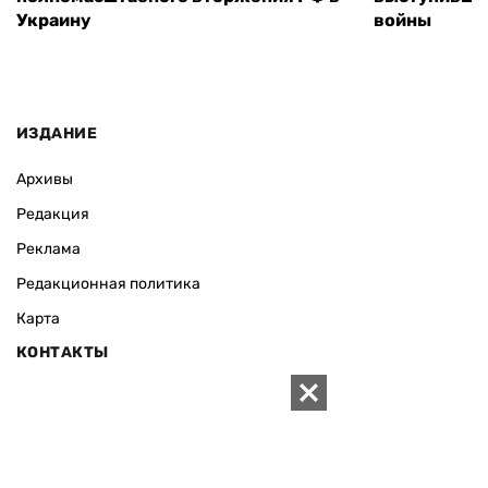
Украину
войны
ИЗДАНИЕ
Архивы
Редакция
Реклама
Редакционная политика
Карта
КОНТАКТЫ
01010 Киев, ул. Князей Острожских, 19/1
Телефон редакции:
+380 (44) 280-04-85
Электронная почта редакции:
zn94@ukr.net