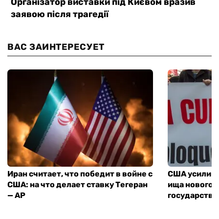
ВАС ЗАИНТЕРЕСУЕТ
Иран считает, что победит в войне с
США усилива
США: на что делает ставку Тегеран
ища нового 
— AP
государства