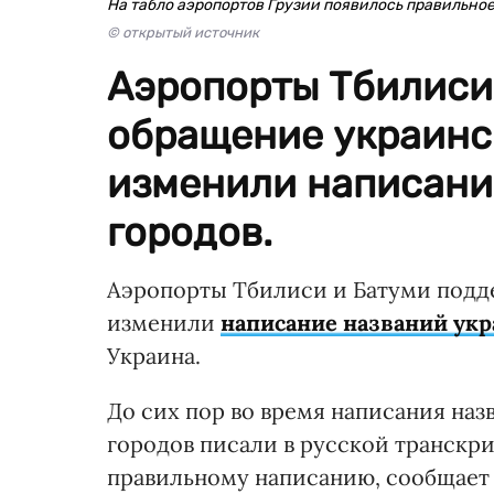
На табло аэропортов Грузии появилось правильно
© открытый источник
Аэропорты Тбилиси
обращение украинс
изменили написани
городов.
Аэропорты Тбилиси и Батуми подд
изменили
написание названий укр
Украина.
До сих пор во время написания наз
городов писали в русской транскр
правильному написанию, сообщае