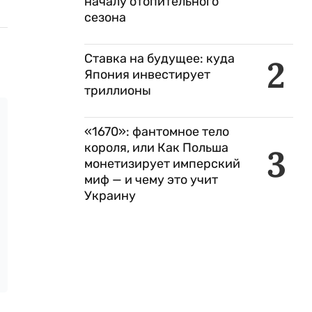
началу отопительного
сезона
Ставка на будущее: куда
2
Япония инвестирует
триллионы
«1670»: фантомное тело
короля, или Как Польша
3
монетизирует имперский
миф — и чему это учит
Украину