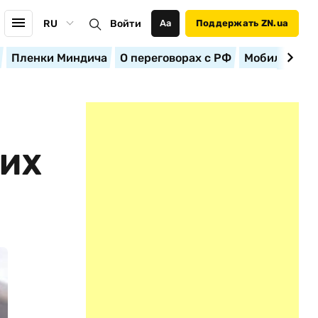
RU
Войти
Аа
Поддержать ZN.ua
Пленки Миндича
О переговорах с РФ
Мобилизация
КИХ