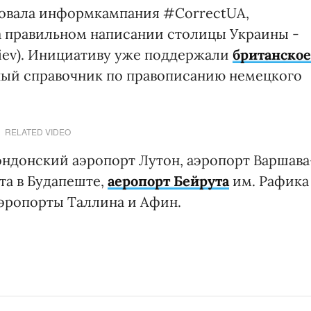
ртовала информкампания #CorrectUA,
а правильном написании столицы Украины -
Kiev). Инициативу уже поддержали
британское
ный справочник по правописанию немецкого
RELATED VIDEO
ндонский аэропорт Лутон, аэропорт Варшава
та в Будапеште,
аеропорт Бейрута
им. Рафика
эропорты Таллина и Афин.