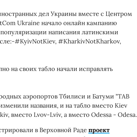
 иностранных дел Украины вместе с Центром
tCom Ukraine начало онлайн кампанию
 популяризации написания латинскими
исле:-#KyivNotKiev, #KharkivNotKharkov,
но на своих табло начали исправлять
одных аэропортов Тбилиси и Батуми "ТАВ
зменили названия, и на табло вместо Kiev
iv, вместо Lvov-Lviv, а вместо Odessa - Odesа.
истрировали в Верховной Раде
проект