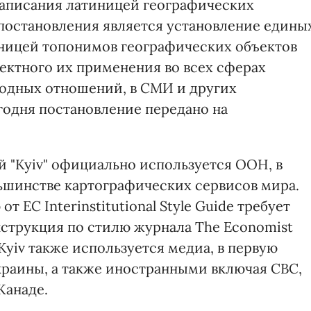
написания латиницей географических
 постановления является установление едины
иницей топонимов географических объектов
ектного их применения во всех сферах
одных отношений, в СМИ и других
одня постановление передано на
й "Kyiv" официально используется ООН, в
шинстве картографических сервисов мира.
 ЕС Interinstitutional Style Guide требует
инструкция по стилю журнала The Economist
 Kyiv также используется медиа, в первую
раины, а также иностранными включая CBC,
 Канаде.