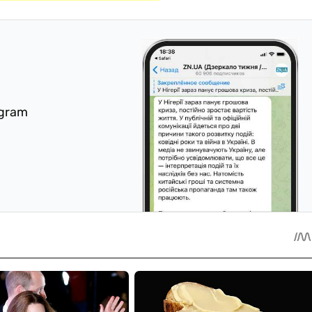
egram