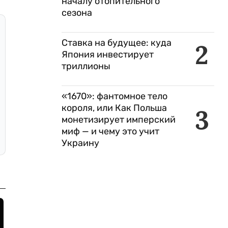
началу отопительного
сезона
Ставка на будущее: куда
2
Япония инвестирует
триллионы
«1670»: фантомное тело
короля, или Как Польша
3
монетизирует имперский
миф — и чему это учит
Украину