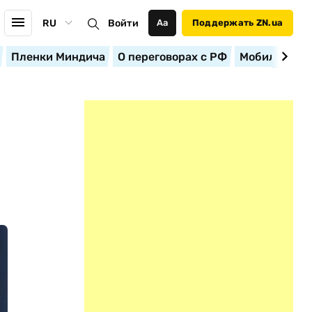
RU
Войти
Аа
Поддержать ZN.ua
Пленки Миндича
О переговорах с РФ
Мобилизация