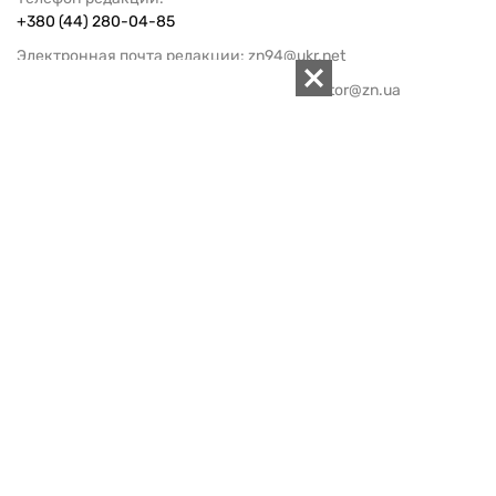
+380 (44) 280-04-85
Электронная почта редакции:
zn94@ukr.net
Электронная почта службы новостей:
editor@zn.ua
СОЦСЕТИ
ПОДДЕРЖАТЬ ZN.UA
Поддержать независимую
журналистику!
ЗЕРКАЛО НЕДЕЛИ
не подводим с 1994-го года
АРХИВ
Внутренняя политика
Социальная защита