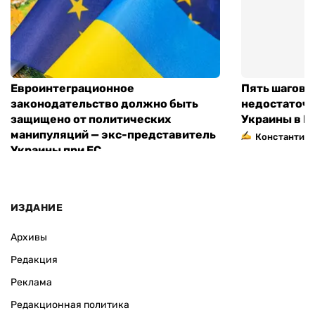
Евроинтеграционное
Пять шагов к
законодательство должно быть
недостаточн
защищено от политических
Украины в Е
манипуляций — экс-представитель
Константин 
Украины при ЕС
ИЗДАНИЕ
Архивы
Редакция
Реклама
Редакционная политика