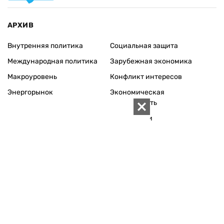
АРХИВ
Внутренняя политика
Социальная защита
Международная политика
Зарубежная экономика
Макроуровень
Конфликт интересов
Энергорынок
Экономическая
безопасность
Приватизация
Персоналии
Экономика регионов
Социум
Наука
История
Технологии
Круг семьи
Среда обитания
Туризм
Церковь
Собственность
Культура