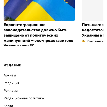
Евроинтеграционное
Пять шагов к
законодательство должно быть
недостаточн
защищено от политических
Украины в Е
манипуляций — экс-представитель
Константин 
Украины при ЕС
ИЗДАНИЕ
Архивы
Редакция
Реклама
Редакционная политика
Карта