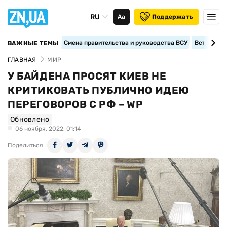
RU
Аа
Поддержать
Смена правительства и руководства ВСУ
Вступление
ВАЖНЫЕ ТЕМЫ
ГЛАВНАЯ
МИР
У БАЙДЕНА ПРОСЯТ КИЕВ НЕ
КРИТИКОВАТЬ ПУБЛИЧНО ИДЕЮ
ПЕРЕГОВОРОВ С РФ – WP
Обновлено
06 ноября, 2022, 01:14
Поделиться