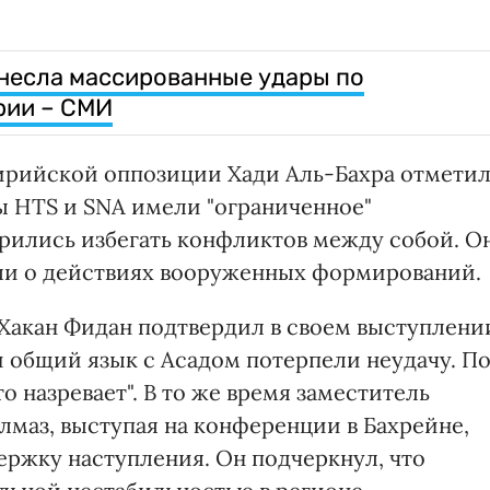
несла массированные удары по
рии – СМИ
ирийской оппозиции Хади Аль-Бахра отметил
ы HTS и SNA имели "ограниченное"
рились избегать конфликтов между собой. О
али о действиях вооруженных формирований.
Хакан Фидан подтвердил в своем выступлени
и общий язык с Асадом потерпели неудачу. П
то назревает". В то же время заместитель
маз, выступая на конференции в Бахрейне,
ржку наступления. Он подчеркнул, что