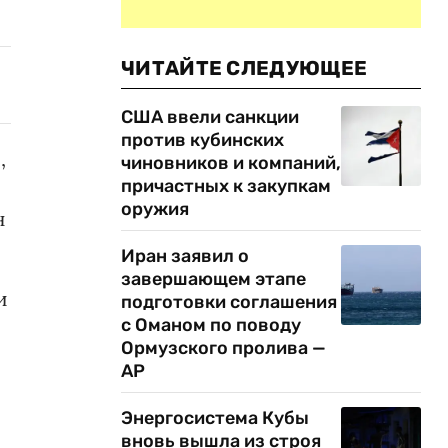
ЧИТАЙТЕ СЛЕДУЮЩЕЕ
США ввели санкции
против кубинских
,
чиновников и компаний,
причастных к закупкам
оружия
н
Иран заявил о
завершающем этапе
и
подготовки соглашения
с Оманом по поводу
о
Ормузского пролива —
AP
Энергосистема Кубы
вновь вышла из строя