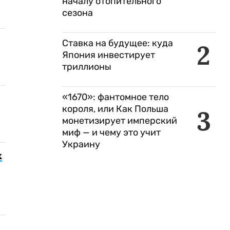
началу отопительного
сезона
Ставка на будущее: куда
2
Япония инвестирует
триллионы
«1670»: фантомное тело
короля, или Как Польша
3
монетизирует имперский
миф — и чему это учит
Украину
х