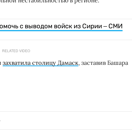
льной нестабильностью в регионе.
омочь с выводом войск из Сирии ‒ СМИ
RELATED VIDEO
я
захватила столицу Дамаск
, заставив Башара