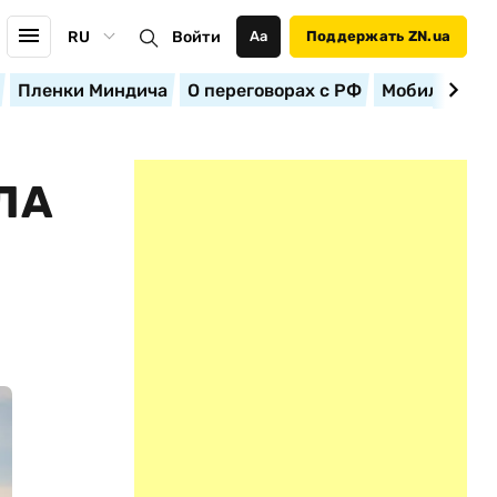
RU
Войти
Аа
Поддержать ZN.ua
Пленки Миндича
О переговорах с РФ
Мобилизация
ЛА