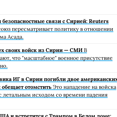
 безопасностные связи с Сирией: Reuters
оюз пересматривает политику в отношении
ма Асада.
ех своих войск из Сирии — СМИ
В
ют, что "масштабное" военное присутствие
но.
евика ИГ в Сирии погибли двое американски
п обещает отомстить
Это нападение на войска
с летальным исходом со времени падения
ША и встретится с Трампом в Белом доме: