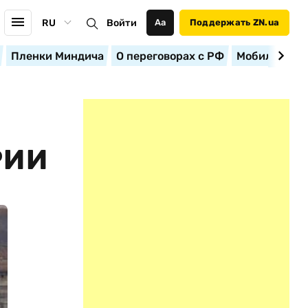
RU
Войти
Аа
Поддержать ZN.ua
Пленки Миндича
О переговорах с РФ
Мобилизация
И
РИИ