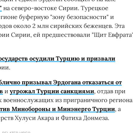
"
на северо-востоке Сирии. Турецкое
егионе буферную "зону безопасности" и
рдов около 2 млн сирийских беженцев. Эта
ории Сирии, ей предшествовали "Щит Евфрата
государств осудили Турцию и призвали
рии.
лично призывал Эрдогана отказаться от
в
и
угрожал Турции санкциями
, отдав при
х военнослужащих из приграничного региона
отив Минобороны и Минэнерго Турции
, а
рств Хулуси Акара и Фатиха Донмеза.
RELATED VIDEO