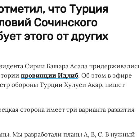
тметил, что Турция
ловий Сочинского
ует этого от других
езидента Сирии Башара Асада придерживалис
итории
провинции Идлиб
. Об этом в эфире
истр обороны Турции Хулуси Акар, пишет
ецкая сторона имеет три варианта развития
ы. Мы разработали планы A, B, C. В нужный