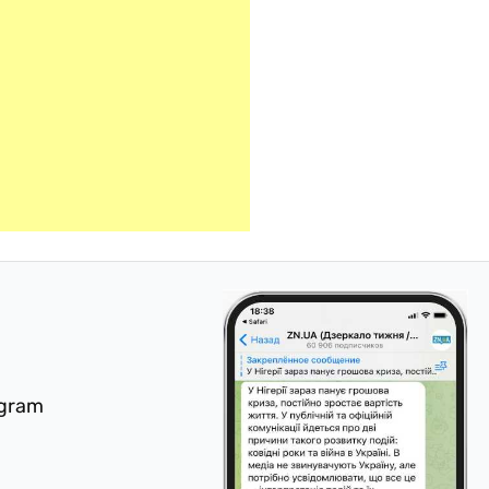
egram