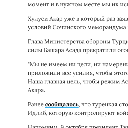
момент и в нужном месте мы их исп
Хулуси Акар уже в который раз зая
условий Сочинского меморандума и
Глава Министерства обороны Турци
силы Башара Асада прекратили ого
"Мы не имеем ни цели, ни намерени
приложили все усилия, чтобы этого
Наша главная цель, чтобы режим А
Акара.
Ранее
сообщалось
, что турецкая с
Идлиб, которую контролируют войс
Напомним, 9 октября президент Ту