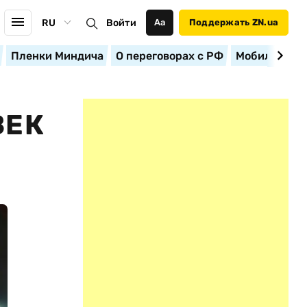
RU
Войти
Аа
Поддержать ZN.ua
Пленки Миндича
О переговорах с РФ
Мобилизация
ВЕК