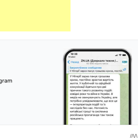
egram