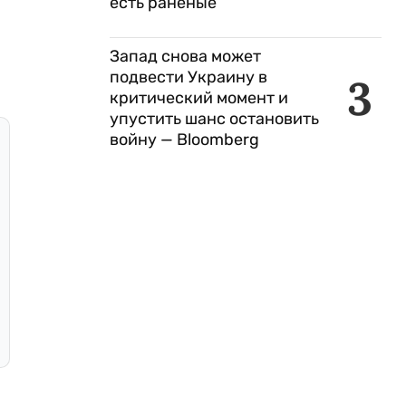
есть раненые
Запад снова может
подвести Украину в
3
критический момент и
упустить шанс остановить
войну — Bloomberg