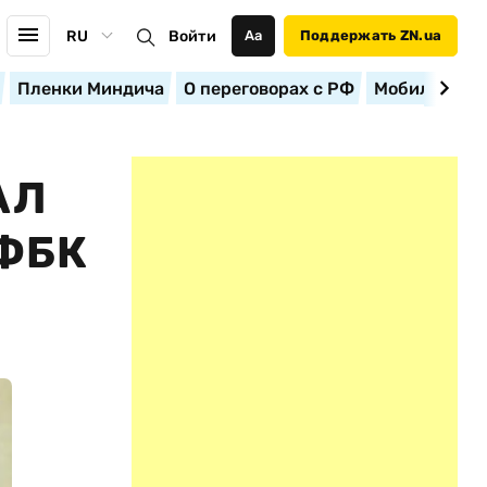
RU
Войти
Аа
Поддержать ZN.ua
Пленки Миндича
О переговорах с РФ
Мобилизация
АЛ
ФБК