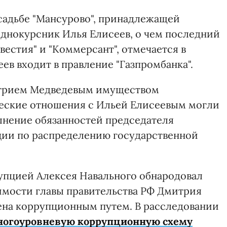
садьбе "Мансурово", принадлежащей
однокурсник Илья Елисеев, о чем последний
вестия" и "Коммерсант", отмечается в
в входит в правление "Газпромбанка".
итрием Медведевым имуществом
жеские отношения с Ильей Елисеевым могли
лнение обязанностей председателя
ции по распределению государственной
рупцией Алексея Навального обнародовал
имости главы правительства РФ Дмитрия
ена коррупционным путем. В расследовании
ногоуровневую коррупционную схему