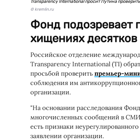
Transparency International просит Путина провери
© kremlin.ru
Фонд подозревает 
хищениях десятков
Российское отделение международ
Transparency International (TI) об
просьбой проверить
премьер-мини
соблюдения им антикоррупционного
организации.
"На основании расследования Фонд
многочисленных сообщений в СМИ 
есть признаки неурегулированного 
заявлении организации.