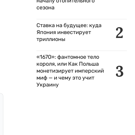
началу отопительного
сезона
Ставка на будущее: куда
2
Япония инвестирует
триллионы
«1670»: фантомное тело
короля, или Как Польша
3
монетизирует имперский
миф — и чему это учит
Украину