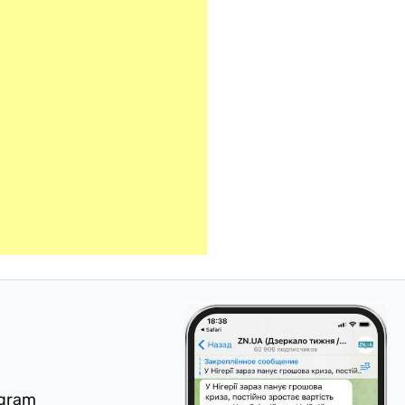
egram