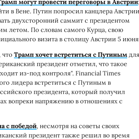
рамп могут провести переговоры в Австрии
йти в Вене. Путин попросил канцлера Австри
вать двухсторонний саммит с президентом
м летом. По словам самого Курца, свою
ициального визита в столицу Австрии 5 июня
, что
Трамп хочет встретиться с Путиным
дл
риканский президент отметил, что такое
одит из-под контроля". Financial Times
ого лидера встретиться с Путиным в
ссийского президента, который получил
рах вопреки напряжению в отношениях с
а с победой
, несмотря на советы своих
иканский президент также решил во время