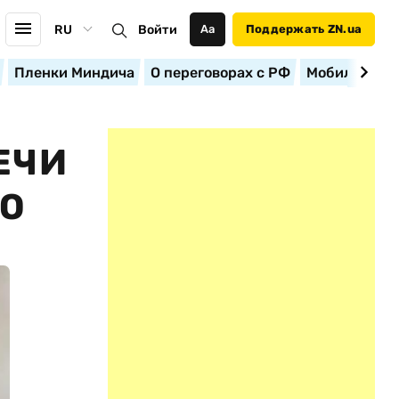
RU
Войти
Аа
Поддержать ZN.ua
Пленки Миндича
О переговорах с РФ
Мобилизация
ЕЧИ
CO