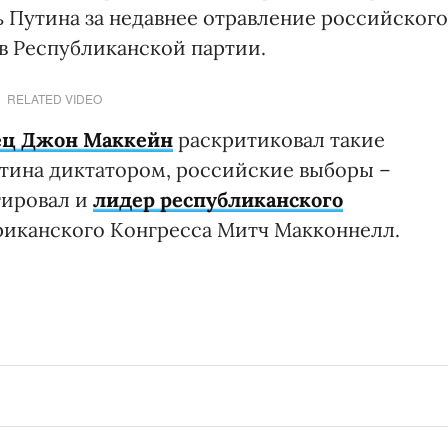
ь Путина за недавнее отравление российского
 в Республиканской партии.
RELATED VIDEO
ец Джон Маккейн
раскритиковал такие
утина диктатором, российские выборы –
гировал и
лидер республиканского
риканского Конгресса Митч Макконнелл.