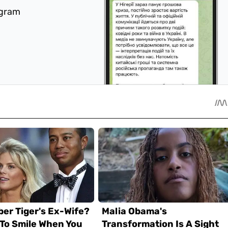
egram