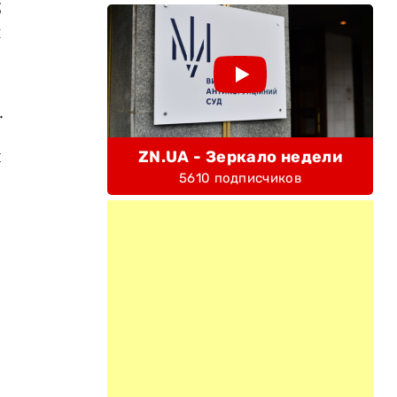
;
и
.
я
ZN.UA - Зеркало недели
5610 подписчиков