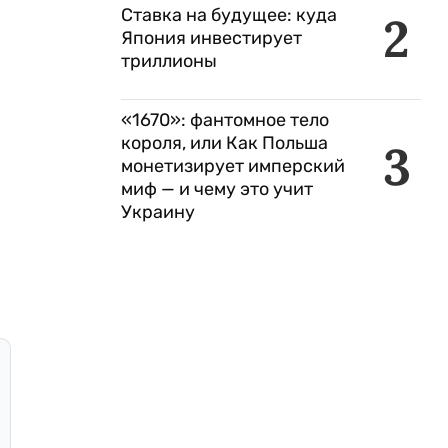
Ставка на будущее: куда
2
Япония инвестирует
триллионы
«1670»: фантомное тело
короля, или Как Польша
3
монетизирует имперский
миф — и чему это учит
Украину