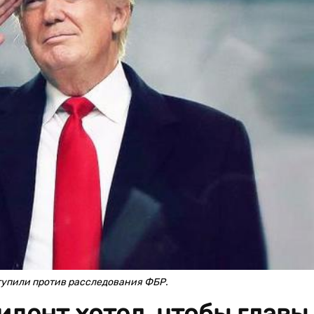
ступили против расследования ФБР.
дент хотел, чтобы главы