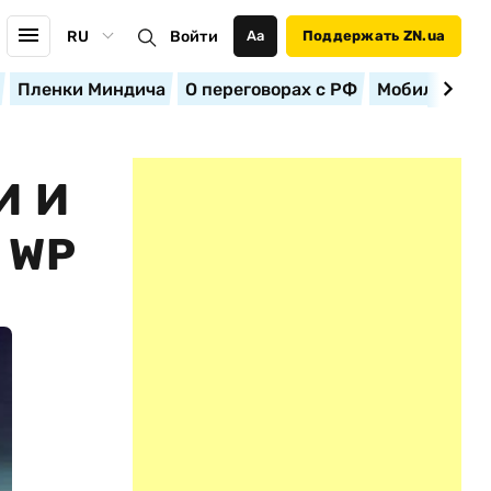
RU
Войти
Аа
Поддержать ZN.ua
Пленки Миндича
О переговорах с РФ
Мобилизация
И И
 WP