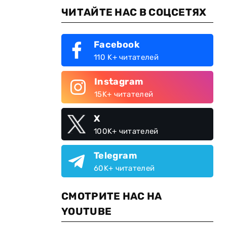
ЧИТАЙТЕ НАС В СОЦСЕТЯХ
Facebook
110 K+ читателей
Instagram
15K+ читателей
X
100K+ читателей
Telegram
60K+ читателей
СМОТРИТЕ НАС НА
YOUTUBE