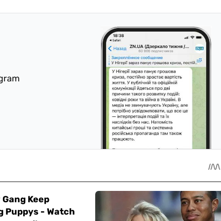
egram