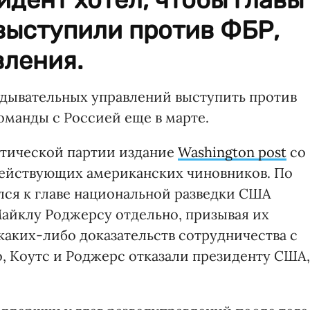
выступили против ФБР,
вления.
едывательных управлений выступить против
оманды с Россией еще в марте.
атической партии издание
Washington post
со
действующих американских чиновников. По
ся к главе национальной разведки США
айклу Роджерсу отдельно, призывая их
каких-либо доказательств сотрудничества с
 Коутс и Роджерс отказали президенту США,