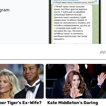
egram