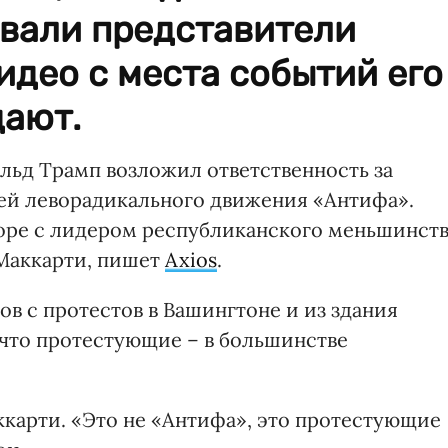
вали представители
идео с места событий его
дают.
ьд Трамп возложил ответственность за
ей леворадикального движения «Антифа».
оворе с лидером республиканского меньшинст
 Маккарти, пишет
Axios
.
в с протестов в Вашингтоне и из здания
 что протестующие – в большинстве
ккарти. «Это не «Антифа», это протестующие