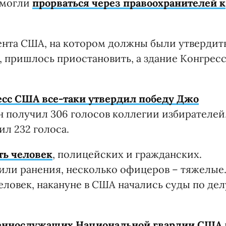
смогли
прорваться через правоохранителей к
ента США, на котором должны были утвердит
, пришлось приостановить, а здание Конгрес
есс США все-таки утвердил победу Джо
Он получил 306 голосов коллегии избирателей
л 232 голоса.
ть человек
, полицейских и гражданских.
ли ранения, несколько офицеров – тяжелые
еловек, накануне в США начались суды по дел
оеннослужащих Национальной гвардии США