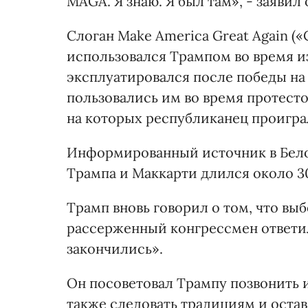
MAGA. Я знаю. Я был там», - заявил 
Слоган Make America Great Again (
использовался Трампом во время и
эксплуатировался после победы на
пользовались им во время протесто
на которых республиканец проигра
Информированный источник в Белом
Трампа и Маккарти длился около 3
Трамп вновь говорил о том, что в
рассерженный конгрессмен ответил
закончились».
Он посоветовал Трампу позвонить и
также следовать традициям и оста