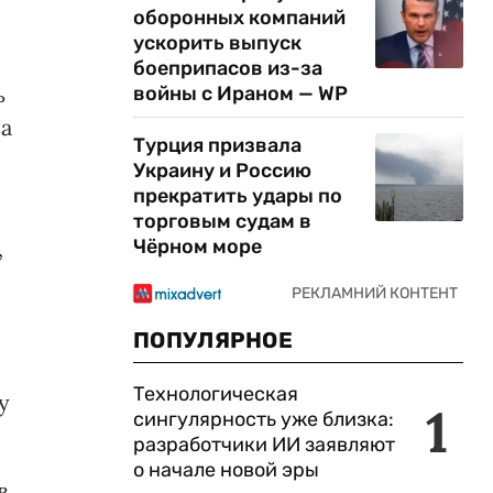
оборонных компаний
ускорить выпуск
боеприпасов из-за
ь
войны с Ираном — WP
са
Турция призвала
Украину и Россию
прекратить удары по
торговым судам в
Чёрном море
,
ПОПУЛЯРНОЕ
.
Технологическая
у
1
сингулярность уже близка:
разработчики ИИ заявляют
о начале новой эры
в