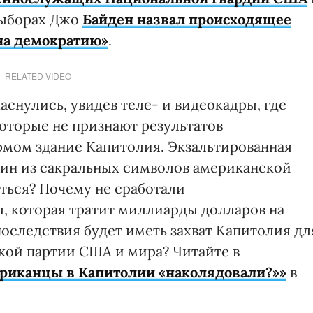
выборах Джо
Байден назвал происходящее
на демократию»
.
RELATED VIDEO
снулись, увидев теле- и видеокадры, где
оторые не признают результатов
рмом здание Капитолия. Экзальтированная
один из сакральных символов американской
ться? Почему не сработали
, которая тратит миллиарды долларов на
оследствия будет иметь захват Капитолия дл
кой партии США и мира? Читайте в
ериканцы в Капитолии «наколядовали?»»
в