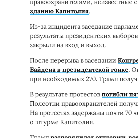
правоохранителями, неизвестные 
зданию Капитолия
.
Из-за инцидента заседание парлам
результаты президентских выборов
закрыли на вход и выход.
После перерыва в заседании
Конгр
Байдена в президентской гонке
. 
при необходимых 270. Трамп получи
В результате протестов
погибли пя
Полсотни правоохранителей получи
На протестах задержаны почти 70 ч
о штурме Капитолия.
Трамп
распорядился отправить в