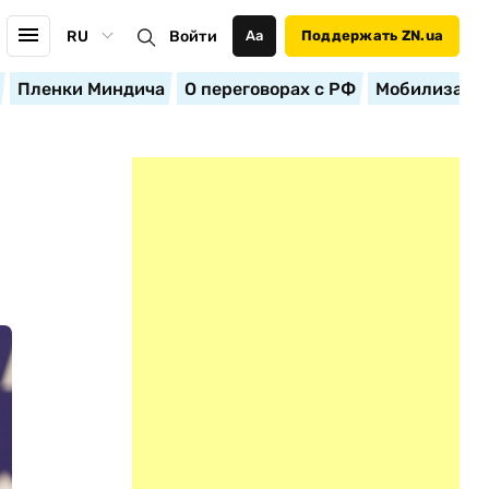
RU
Войти
Аа
Поддержать ZN.ua
Пленки Миндича
О переговорах с РФ
Мобилизация
Е