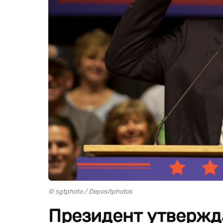
© sgtphoto / Depositphotos
Президент утвержда