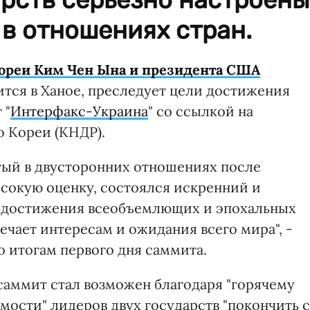
 в отношениях стран.
ореи Ким Чен Ына и президента США
ится в Ханое, преследует цели достижения
 "
Интерфакс-Украина
" со ссылкой на
о Кореи (КНДР).
тый в двусторонних отношениях после
сокую оценку, состоялся искренний и
 достижения всеобъемлющих и эпохальных
вечает интересам и ожидания всего мира", -
о итогам первого дня саммита.
 саммит стал возможен благодаря "горячему
ости" лидеров двух государств "покончить с