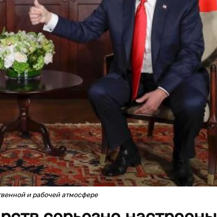
твенной и рабочей атмосфере
рств серьезно настроены