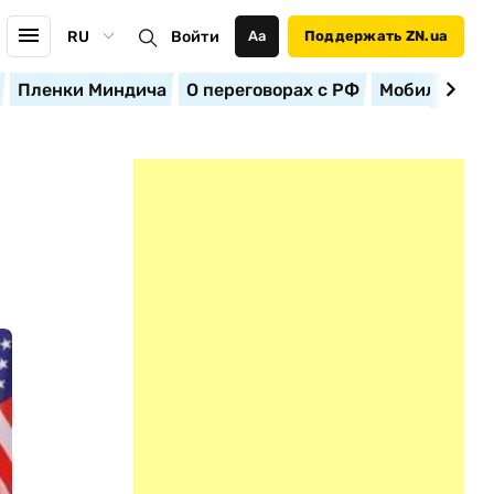
RU
Войти
Аа
Поддержать ZN.ua
Пленки Миндича
О переговорах с РФ
Мобилизация