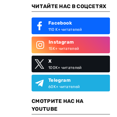
ЧИТАЙТЕ НАС В СОЦСЕТЯХ
Facebook
110 K+ читателей
Instagram
15K+ читателей
X
100K+ читателей
Telegram
60K+ читателей
СМОТРИТЕ НАС НА
YOUTUBE