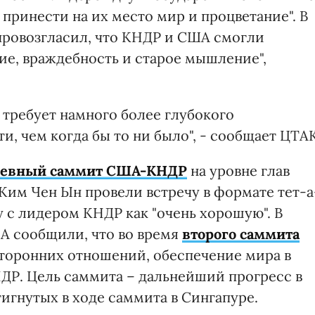
принести на их место мир и процветание". В
провозгласил, что КНДР и США смогли
ие, враждебность и старое мышление",
 требует намного более глубокого
, чем когда бы то ни было", - сообщает ЦТАК
дневный саммит США-КНДР
на уровне глав
 Ким Чен Ын провели встречу в формате тет-а
 с лидером КНДР как "очень хорошую". В
А сообщили, что во время
второго саммита
торонних отношений, обеспечение мира в
ДР. Цель саммита – дальнейший прогресс в
игнутых в ходе саммита в Сингапуре.