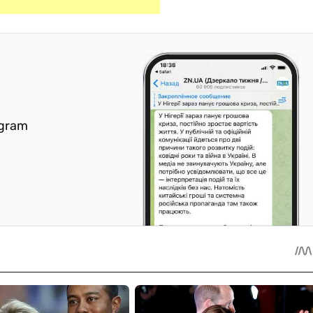
egram