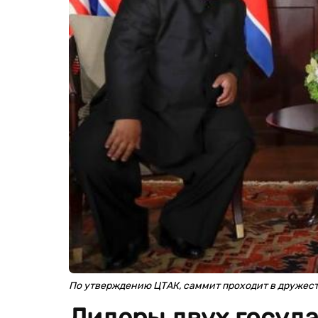
По утверждению ЦТАК, саммит проходит в дружес
Лидеры двух госуда