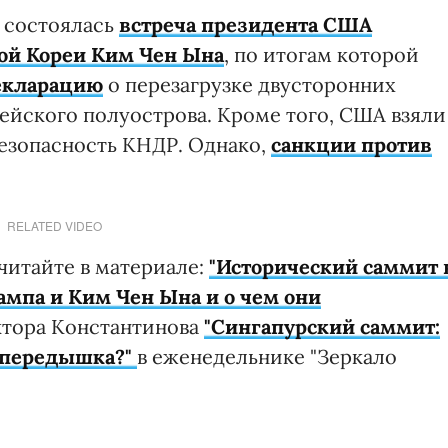
е состоялась
встреча президента США
ой Кореи Ким Чен Ына
, по итогам которой
екларацию
о перезагрузке двусторонних
йского полуострова. Кроме того, США взяли
безопасность КНДР. Однако,
санкции против
RELATED VIDEO
читайте в материале:
"Исторический саммит 
ампа и Ким Чен Ына и о чем они
иктора Константинова
"Сингапурский саммит:
я передышка?"
в еженедельнике "Зеркало