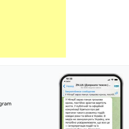
egram