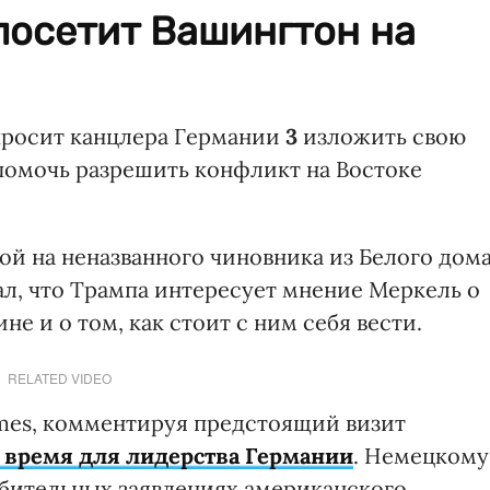
посетит Вашингтон на
просит канцлера Германии
3
изложить свою
 помочь разрешить конфликт на Востоке
ой на неназванного чиновника из Белого дома
ал, что Трампа интересует мнение Меркель о
е и о том, как стоит с ним себя вести.
RELATED VIDEO
imes, комментируя предстоящий визит
 время для лидерства Германии
. Немецкому
рбительных заявлениях американского