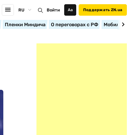
RU
Войти
Аа
Поддержать ZN.ua
Пленки Миндича
О переговорах с РФ
Мобилизация