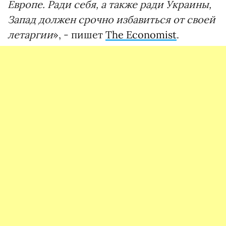
Европе. Ради себя, а также ради Украины,
Запад должен срочно избавиться от своей
летаргии
», - пишет
The Economist
.