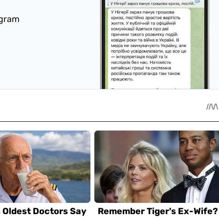
egram