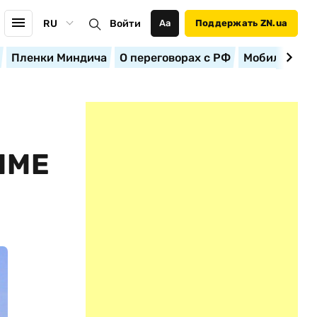
RU
Войти
Аа
Поддержать ZN.ua
Пленки Миндича
О переговорах с РФ
Мобилизация
ИМЕ