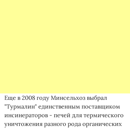
Еще в 2008 году Минсельхоз выбрал
"Турмалин" единственным поставщиком
инсинераторов - печей для термического
уничтожения разного рода органических