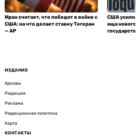
Иран считает, что победит в войне с
США усилива
США: на что делает ставку Тегеран
ища нового 
— AP
государства
ИЗДАНИЕ
Архивы
Редакция
Реклама
Редакционная политика
Карта
КОНТАКТЫ