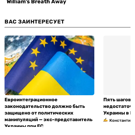
ВАС ЗАИНТЕРЕСУЕТ
Евроинтеграционное
Пять шагов к
законодательство должно быть
недостаточн
защищено от политических
Украины в Е
манипуляций — экс-представитель
Константин 
Украины при ЕС