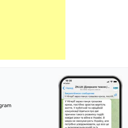
egram