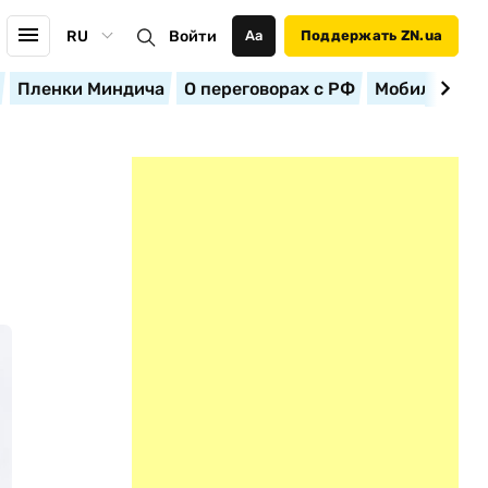
RU
Войти
Аа
Поддержать ZN.ua
Пленки Миндича
О переговорах с РФ
Мобилизация