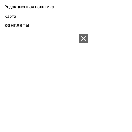
Редакционная политика
Карта
КОНТАКТЫ
01010 Киев, ул. Князей Острожских, 19/1
Телефон редакции:
+380 (44) 280-04-85
Электронная почта редакции:
zn94@ukr.net
Электронная почта службы новостей:
editor@zn.ua
СОЦСЕТИ
ПОДДЕРЖАТЬ ZN.UA
Поддержать независимую
журналистику!