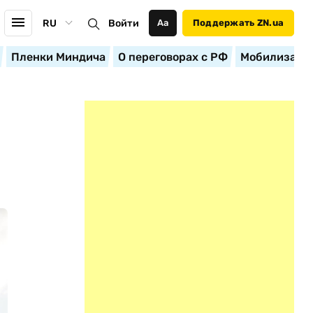
RU
Войти
Аа
Поддержать ZN.ua
Пленки Миндича
О переговорах с РФ
Мобилизация