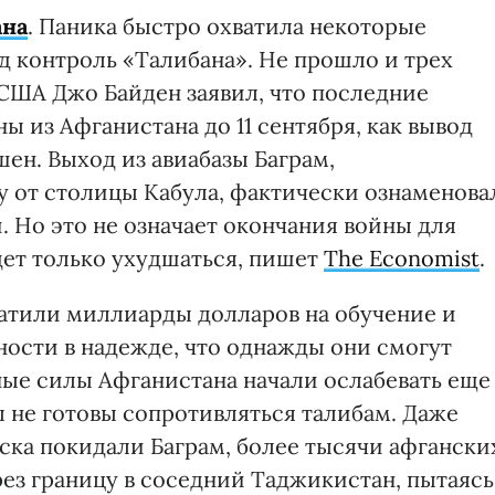
ана
. Паника быстро охватила некоторые
д контроль «Талибана». Не прошло и трех
 США Джо Байден заявил, что последние
ы из Афганистана до 11 сентября, как вывод
н. Выход из авиабазы ​​Баграм,
у от столицы Кабула, фактически ознаменова
 Но это не означает окончания войны для
дет только ухудшаться, пишет
The Economist
.
атили миллиарды долларов на обучение и
ности в надежде, что однажды они смогут
ные силы Афганистана начали ослабевать еще
 не готовы сопротивляться талибам. Даже
ска покидали Баграм, более тысячи афгански
ез границу в соседний Таджикистан, пытаясь