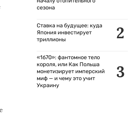
началу отопительного
е
сезона
Ставка на будущее: куда
2
Япония инвестирует
триллионы
«1670»: фантомное тело
короля, или Как Польша
3
монетизирует имперский
миф — и чему это учит
Украину
е