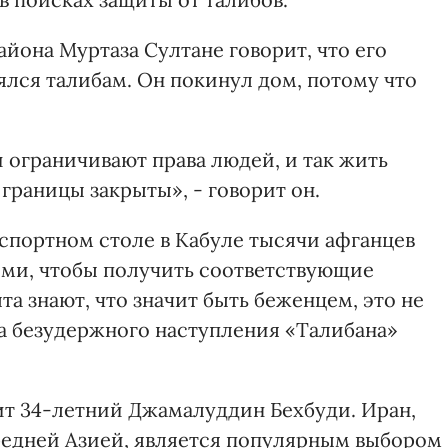
айона Муртаза Султане говорит, что его
ялся талибам. Он покинул дом, потому что
и ограничивают права людей, и так жить
а границы закрыты», - говорит он.
паспортном столе в Кабуле тысячи афганцев
ями, чтобы получить соответствующие
а знают, что значит быть беженцем, это не
а безудержного наступления «Талибана»
орит 34-летний Джамалуддин Бехбуди. Иран,
редней Азией, является популярным выбором